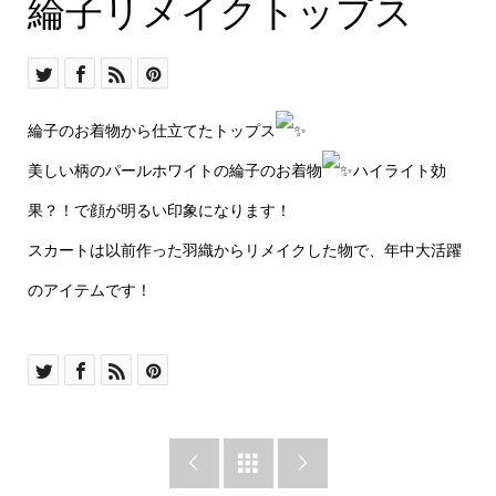
体にぴったり合わせたシ
綸子リメイクトップス
ルエット！
綸子のお着物から仕立てたトップス
美しい柄のパールホワイトの綸子のお着物
ハイライト効
果？！で顔が明るい印象になります！
スカートは以前作った羽織からリメイクした物で、年中大活躍
のアイテムです！


